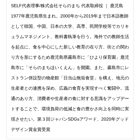
SELF代表理事/株式会社そらのまち 代表取締役 ｜ 鹿児島
1977年鹿児島県生まれ。2000年から2019年まで日本語教師
として韓国、中国、日本の大学、高専、民間学校等でカリキ
ュラムマネジメント、教科書執筆を行う。海外での教師生活
を起点に、食を中心にした新しい教育の在り方、街との関わ
り方を形にするため鹿児島県霧島市に「ひより保育園」鹿児
島市に「そらのまちほいくえん」を開園。また、霧島市にレ
ストラン併設型の物産館「日当山無垢食堂」を構え、地元の
生産者との連携を深め、広義の食育を実現すべく奮闘中。流
通のあり方、消費者や生産者の食に対する意識をアップデー
トすることで、環境負荷の低減と食の豊かさ向上を同時に実
現させたい。第３回ジャパンSDGsアワード、2020年グッド
デザイン賞金賞受賞