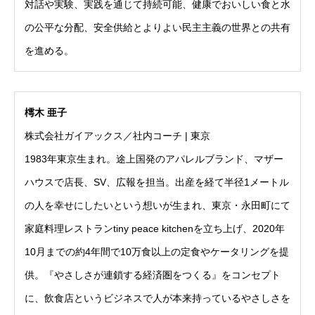
対話や実験、実践を通じて持続可能、健康でおいしい食と水
の公平な分配、安全供給とよりよい民主主義の世界との共有
を進める。
樗木 亜子
株式会社ガイアックス／社内コーチ | 東京
1983年東京生まれ。途上国発のアパレルブランド、マザー
ハウスで店長、SV、広報を担当。出産を経て半径1メートル
の人を幸せにしたいという想いが生まれ、東京・永田町にて
家庭料理レストランtiny peace kitchenを立ち上げ、2020年
10月までの約4年間で10万食以上の定食やケータリングを提
供。『やさしさが連鎖する経済圏をつくる』をコンセプト
に、飲食店というビジネスで人が本来持っているやさしさを